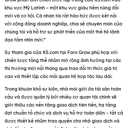
khu vực Mỹ Latinh – một khu vực giàu tiềm năng đổi
mới và cơ hội. Cá nhân tôi rất háo hức được kết nối
với cộng đồng doanh nghiệp, chia sẻ chuyên môn của
chúng tôi và hỗ trợ sự phát triển của một thế hệ lãnh
đạo tầm nhìn mới.”
Sự tham gia của XS.com tại Foro Grow phù hợp với
chiến lược tổng thể nhằm mở rộng ảnh hưởng tại các
thị trường mới nổi thông qua trao đổi tri thức giá trị
cao và thiết lập các mối quan hệ hợp tác lâu dài.
Trong khuôn khổ sự kiện, nhà môi giới đa tài sản toàn
cầu và được quản lý bởi nhiều cơ quan tài chính sẽ
giới thiệu các nền tảng giao dịch tiên tiến, hạ tầng
đạt chuẩn tổ chức và dịch vụ hỗ trợ toàn diện – tất cả
được thiết kế nhằm trao quyền cho nhà giao dịch và