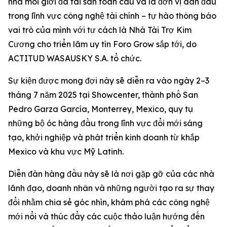
nhà môi giới đa tài sản toàn cầu và là đơn vị dẫn đầu
trong lĩnh vực công nghệ tài chính – tự hào thông báo
vai trò của mình với tư cách là Nhà Tài Trợ Kim
Cương cho triển lãm uy tín Foro Grow sắp tới, do
ACTITUD WASAUSKY S.A. tổ chức.
Sự kiện được mong đợi này sẽ diễn ra vào ngày 2–3
tháng 7 năm 2025 tại Showcenter, thành phố San
Pedro Garza García, Monterrey, Mexico, quy tụ
những bộ óc hàng đầu trong lĩnh vực đổi mới sáng
tạo, khởi nghiệp và phát triển kinh doanh từ khắp
Mexico và khu vực Mỹ Latinh.
Diễn đàn hàng đầu này sẽ là nơi gặp gỡ của các nhà
lãnh đạo, doanh nhân và những người tạo ra sự thay
đổi nhằm chia sẻ góc nhìn, khám phá các công nghệ
mới nổi và thúc đẩy các cuộc thảo luận hướng đến