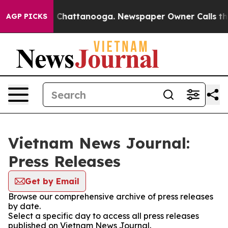
se
Chaos in Chattanooga. Newspaper Owner Calls the P
AGP PICKS
Vietnam News Journal:
Press Releases
Get by Email
Browse our comprehensive archive of press releases
by date.
Select a specific day to access all press releases
published on Vietnam News Journal.