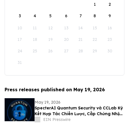
1
2
3
4
5
6
7
8
9
10
11
12
13
14
15
16
17
18
19
20
21
22
23
24
25
26
27
28
29
30
31
Press releases published on May 19, 2026
May 19, 2026
SpecterAI Quantum Security và CCLab Ký
Kết Hợp Tác Chiến Lược, Cấp Chứng Nhận
An Ninh Mạng Và Hậu Lượng Tử
EIN Presswire